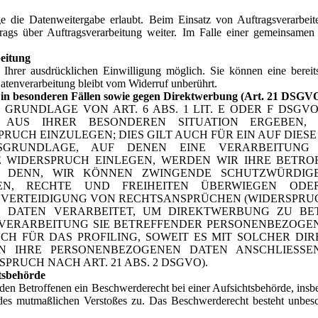
e die Datenweitergabe erlaubt. Beim Einsatz von Auftragsverarbei
rags über Auftragsverarbeitung weiter. Im Falle einer gemeinsamen
eitung
Ihrer ausdrücklichen Einwilligung möglich. Sie können eine bereits 
atenverarbeitung bleibt vom Widerruf unberührt.
in besonderen Fällen sowie gegen Direktwerbung (Art. 21 DSGV
RUNDLAGE VON ART. 6 ABS. 1 LIT. E ODER F DSGVO
 AUS IHRER BESONDEREN SITUATION ERGEBEN,
UCH EINZULEGEN; DIES GILT AUCH FÜR EIN AUF DIES
HTSGRUNDLAGE, AUF DENEN EINE VERARBEITUNG
 WIDERSPRUCH EINLEGEN, WERDEN WIR IHRE BETR
EI DENN, WIR KÖNNEN ZWINGENDE SCHUTZWÜRDIG
SEN, RECHTE UND FREIHEITEN ÜBERWIEGEN OD
RTEIDIGUNG VON RECHTSANSPRÜCHEN (WIDERSPRUCH N
 DATEN VERARBEITET, UM DIREKTWERBUNG ZU BETR
 VERARBEITUNG SIE BETREFFENDER PERSONENBEZOG
UCH FÜR DAS PROFILING, SOWEIT ES MIT SOLCHER DI
EN IHRE PERSONENBEZOGENEN DATEN ANSCHLIESS
RUCH NACH ART. 21 ABS. 2 DSGVO).
tsbehörde
en Betroffenen ein Beschwerderecht bei einer Aufsichtsbehörde, insbe
s des mutmaßlichen Verstoßes zu. Das Beschwerderecht besteht unbesc