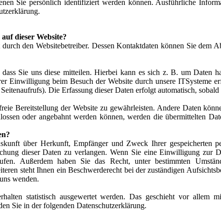
enen Sie persönlich identifiziert werden können. Ausführliche Inf
utzerklärung.
 auf dieser Website?
t durch den Websitebetreiber. Dessen Kontaktdaten können Sie dem Ab
ass Sie uns diese mitteilen. Hierbei kann es sich z. B. um Daten ha
r Einwilligung beim Besuch der Website durch unsere ITSysteme erfa
Seitenaufrufs). Die Erfassung dieser Daten erfolgt automatisch, sobald 
freie Bereitstellung der Website zu gewährleisten. Andere Daten kön
hlossen oder angebahnt werden können, werden die übermittelten Date
en?
Auskunft über Herkunft, Empfänger und Zweck Ihrer gespeicherten 
chung dieser Daten zu verlangen. Wenn Sie eine Einwilligung zur Dat
rrufen. Außerdem haben Sie das Recht, unter bestimmten Umstän
eren steht Ihnen ein Beschwerderecht bei der zuständigen Aufsichts
 uns wenden.
halten statistisch ausgewertet werden. Das geschieht vor allem mi
en Sie in der folgenden Datenschutzerklärung.