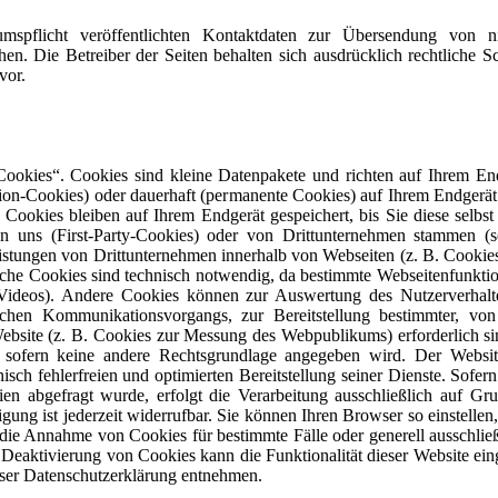
flicht veröffentlichten Kontaktdaten zur Übersendung von ni
hen. Die Betreiber der Seiten behalten sich ausdrücklich rechtliche 
vor.
Cookies“. Cookies sind kleine Datenpakete und richten auf Ihrem E
sion-Cookies) oder dauerhaft (permanente Cookies) auf Ihrem Endgerä
 Cookies bleiben auf Ihrem Endgerät gespeichert, bis Sie diese selbs
 uns (First-Party-Cookies) oder von Drittunternehmen stammen (so
istungen von Drittunternehmen innerhalb von Webseiten (z. B. Cookie
che Cookies sind technisch notwendig, da bestimmte Webseitenfunktion
Videos). Andere Cookies können zur Auswertung des Nutzerverha
schen Kommunikationsvorgangs, zur Bereitstellung bestimmter, von
ebsite (z. B. Cookies zur Messung des Webpublikums) erforderlich s
sofern keine andere Rechtsgrundlage angegeben wird. Der Websitebe
ch fehlerfreien und optimierten Bereitstellung seiner Dienste. Sofe
n abgefragt wurde, erfolgt die Verarbeitung ausschließlich auf Grun
 ist jederzeit widerrufbar. Sie können Ihren Browser so einstellen, 
 die Annahme von Cookies für bestimmte Fälle oder generell ausschli
 Deaktivierung von Cookies kann die Funktionalität dieser Website ei
eser Datenschutzerklärung entnehmen.