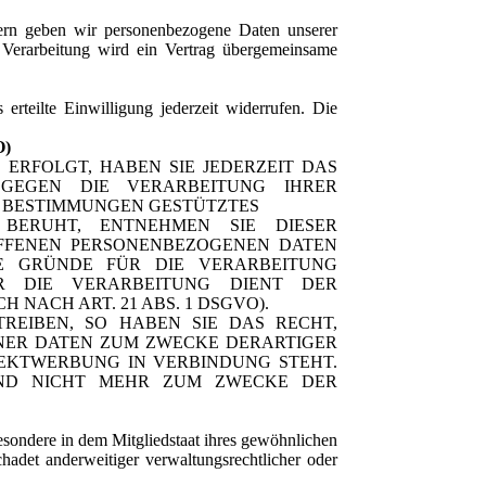
tern geben wir personenbezogene Daten unserer
 Verarbeitung wird ein Vertrag übergemeinsame
erteilte Einwilligung jederzeit widerrufen. Die
O)
 ERFOLGT, HABEN SIE JEDERZEIT DAS
 GEGEN DIE VERARBEITUNG IHRER
E BESTIMMUNGEN GESTÜTZTES
 BERUHT, ENTNEHMEN SIE DIESER
OFFENEN PERSONENBEZOGENEN DATEN
E GRÜNDE FÜR DIE VERARBEITUNG
ER DIE VERARBEITUNG DIENT DER
ACH ART. 21 ABS. 1 DSGVO).
EIBEN, SO HABEN SIE DAS RECHT,
ENER DATEN ZUM ZWECKE DERARTIGER
REKTWERBUNG IN VERBINDUNG STEHT.
END NICHT MEHR ZUM ZWECKE DER
sondere in dem Mitgliedstaat ihres gewöhnlichen
hadet anderweitiger verwaltungsrechtlicher oder