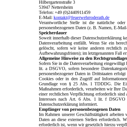
Hilbergartenstraße 3
53947 Nettersheim
Telefon: +49 (0)2440911459
E-Mail:
kontakt@feuerwehrroderath.de
Verantwortliche Stelle ist die natürliche od
personenbezogenen Daten (z. B. Namen, E-Mail-A
Speicherdauer
Soweit innerhalb dieser Datenschutzerklärung ke
Datenverarbeitung entfällt. Wenn Sie ein bere
gelöscht, sofern wir keine anderen rechtlich 
Aufbewahrungsfristen); im letztgenannten Fall er
Allgemeine Hinweise zu den Rechtsgrundlagen
Sofern Sie in die Datenverarbeitung eingewillig
lit. a DSGVO, sofern besondere Datenkategori
personenbezogener Daten in Drittstaaten erfolg
Cookies oder in den Zugriff auf Informationen 
Grundlage von § 25 Abs. 1 TDDDG. Die Einwill
Maßnahmen erforderlich, verarbeiten wir Ihre Da
einer rechtlichen Verpflichtung erforderlich si
Interesses nach Art. 6 Abs. 1 lit. f DSGVO e
Datenschutzerklärung informiert.
Empfänger von personenbezogenen Daten
Im Rahmen unserer Geschäftstätigkeit arbeiten 
Daten an diese externen Stellen erforderlich.
erforderlich ist, wenn wir gesetzlich hierzu verp