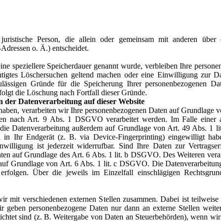
er juristische Person, die allein oder gemeinsam mit anderen üb
dressen o. Ä.) entscheidet.
ine speziellere Speicherdauer genannt wurde, verbleiben Ihre person
chtigtes Löschersuchen geltend machen oder eine Einwilligung zur D
zulässigen Gründe für die Speicherung Ihrer personenbezogenen Dat
folgt die Löschung nach Fortfall dieser Gründe.
 der Datenverarbeitung auf dieser Website
t haben, verarbeiten wir Ihre personenbezogenen Daten auf Grundlage v
en nach Art. 9 Abs. 1 DSGVO verarbeitet werden. Im Falle einer a
t die Datenverarbeitung außerdem auf Grundlage von Art. 49 Abs. 1 
in Ihr Endgerät (z. B. via Device-Fingerprinting) eingewilligt habe
igung ist jederzeit widerrufbar. Sind Ihre Daten zur Vertragserf
ten auf Grundlage des Art. 6 Abs. 1 lit. b DSGVO. Des Weiteren verarb
nd auf Grundlage von Art. 6 Abs. 1 lit. c DSGVO. Die Datenverarbeitun
rfolgen. Über die jeweils im Einzelfall einschlägigen Rechtsgru
wir mit verschiedenen externen Stellen zusammen. Dabei ist teilwei
 Wir geben personenbezogene Daten nur dann an externe Stellen weite
flichtet sind (z. B. Weitergabe von Daten an Steuerbehörden), wenn wir ei