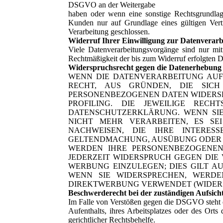
DSGVO an der Weitergabe
haben oder wenn eine sonstige Rechtsgrundlag
Kunden nur auf Grundlage eines gültigen Vert
Verarbeitung geschlossen.
Widerruf Ihrer Einwilligung zur Datenverarb
Viele Datenverarbeitungsvorgänge sind nur mit 
Rechtmäßigkeit der bis zum Widerruf erfolgten D
Widerspruchsrecht gegen die Datenerhebung 
WENN DIE DATENVERARBEITUNG AUF G
RECHT, AUS GRÜNDEN, DIE SICH
PERSONENBEZOGENEN DATEN WIDERSPR
PROFILING. DIE JEWEILIGE REC
DATENSCHUTZERKLÄRUNG. WENN SIE
NICHT MEHR VERARBEITEN, ES S
NACHWEISEN, DIE IHRE INTERES
GELTENDMACHUNG, AUSÜBUNG ODER VE
WERDEN IHRE PERSONENBEZOGENEN
JEDERZEIT WIDERSPRUCH GEGEN DIE
WERBUNG EINZULEGEN; DIES GILT A
WENN SIE WIDERSPRECHEN, WERD
DIREKTWERBUNG VERWENDET (WIDERSP
Beschwerderecht bei der zuständigen Aufsich
Im Falle von Verstößen gegen die DSGVO steht d
Aufenthalts, ihres Arbeitsplatzes oder des Ort
gerichtlicher Rechtsbehelfe.