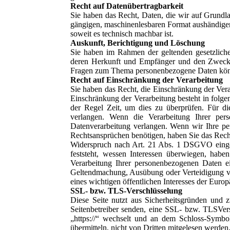
Recht auf Datenübertragbarkei
t
Sie haben das Recht, Daten, die wir auf Grundlag
gängigen, maschinenlesbaren Format aushändigen 
soweit es technisch machbar ist.
Auskunft, Berichtigung und Löschung
Sie haben im Rahmen der geltenden gesetzliche
deren Herkunft und Empfänger und den Zweck d
Fragen zum Thema personenbezogene Daten könne
Recht auf Einschränkung der Verarbeitung
Sie haben das Recht, die Einschränkung der Ver
Einschränkung der Verarbeitung besteht in folge
der Regel Zeit, um dies zu überprüfen. Für d
verlangen. Wenn die Verarbeitung Ihrer per
Datenverarbeitung verlangen. Wenn wir Ihre p
Rechtsansprüchen benötigen, haben Sie das Rech
Widerspruch nach Art. 21 Abs. 1 DSGVO einge
feststeht, wessen Interessen überwiegen, hab
Verarbeitung Ihrer personenbezogenen Daten e
Geltendmachung, Ausübung oder Verteidigung vo
eines wichtigen öffentlichen Interesses der Europ
SSL- bzw. TLS-Verschlüsselung
Diese Seite nutzt aus Sicherheitsgründen und 
Seitenbetreiber senden, eine SSL- bzw. TLSVers
„https://“ wechselt und an dem Schloss-Symbol
übermitteln, nicht von Dritten mitgelesen werden