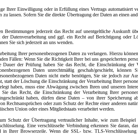
e Ihrer Einwilligung oder in Erfüllung eines Vertrags automatisiert ve
zu lassen. Sofern Sie die direkte Übertragung der Daten an einen ander
n Bestimmungen jederzeit das Recht auf unentgeltliche Auskunft üb
er Datenverarbeitung und ggf. ein Recht auf Berichtigung oder Lö
n Sie sich jederzeit an uns wenden.
arbeitung Ihrer personenbezogenen Daten zu verlangen. Hierzu können 
nden Fällen: Wenn Sie die Richtigkeit Ihrer bei uns gespeicherten pers
ie Dauer der Prüfung haben Sie das Recht, die Einschränkung der 
sonenbezogenen Daten unrechtmäßig geschah/geschieht, können S
ersonenbezogenen Daten nicht mehr benötigen, Sie sie jedoch zur A
t, statt der Löschung die Einschränkung der Verarbeitung Ihrer perso
legt haben, muss eine Abwägung zwischen Ihren und unseren Inter
en Sie das Recht, die Einschränkung der Verarbeitung Ihrer perso
ingeschränkt haben, dürfen diese Daten – von ihrer Speicherung ab
n Rechtsansprüchen oder zum Schutz der Rechte einer anderen natürli
äischen Union oder eines Mitgliedstaats verarbeitet werden.
zum Schutz der Übertragung vertraulicher Inhalte, wie zum Beispiel 
chlüsselung. Eine verschlüsselte Verbindung erkennen Sie daran, dass
 in Ihrer Browserzeile. Wenn die SSL- bzw. TLS-Verschlüsselung a
.