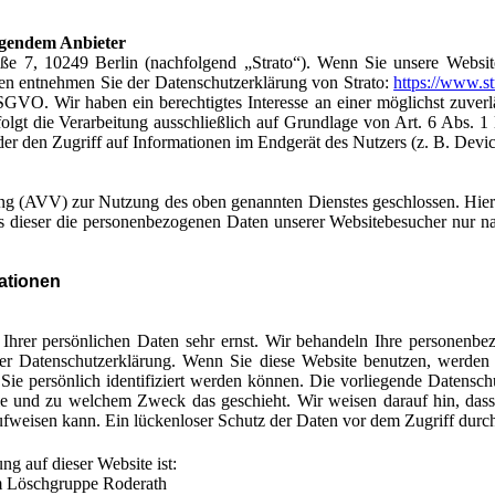
olgendem Anbieter
aße 7, 10249 Berlin (nachfolgend „Strato“). Wenn Sie unsere Website
nen entnehmen Sie der Datenschutzerklärung von Strato:
https://www.st
DSGVO. Wir haben ein berechtigtes Interesse an einer möglichst zuverl
rfolgt die Verarbeitung ausschließlich auf Grundlage von Art. 6 Abs
der den Zugriff auf Informationen im Endgerät des Nutzers (z. B. Dev
ng (AVV) zur Nutzung des oben genannten Dienstes geschlossen. Hierb
ass dieser die personenbezogenen Daten unserer Websitebesucher nur 
mationen
 Ihrer persönlichen Daten sehr ernst. Wir behandeln Ihre personenbe
eser Datenschutzerklärung. Wenn Sie diese Website benutzen, werde
ie persönlich identifiziert werden können. Die vorliegende Datenschu
wie und zu welchem Zweck das geschieht. Wir weisen darauf hin, dass 
weisen kann. Ein lückenloser Schutz der Daten vor dem Zugriff durch D
ng auf dieser Website ist:
m Löschgruppe Roderath